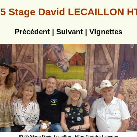
-05 Stage David LECAILLON HT
Précédent
|
Suivant
|
Vignettes
02-05 Stage David Lecaillon - HTag Country Labenne